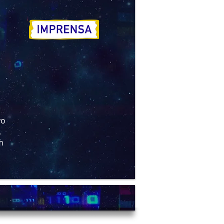
vo
.
m